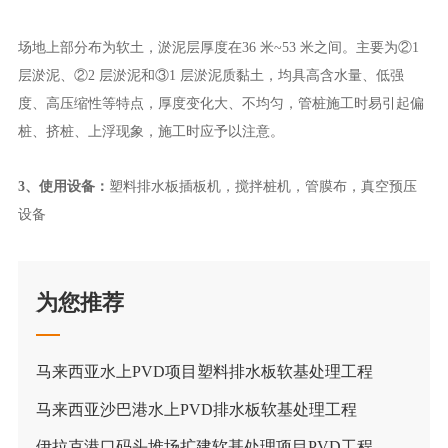
场地上部分布为软土，淤泥层厚度在36 米~53 米之间。主要为②1
层淤泥、②2 层淤泥和③1 层淤泥质黏土，均具高含水量、低强
度、高压缩性等特点，厚度变化大、不均匀，管桩施工时易引起偏
桩、挤桩、上浮现象，施工时应予以注意。
3、使用设备：
塑料排水板插板机，搅拌桩机，管膜布，真空预压
设备
为您推荐
马来西亚水上PVD项目塑料排水板软基处理工程
马来西亚沙巴港水上PVD排水板软基处理工程
伊拉克港口码头堆场扩建软基处理项目PVD工程