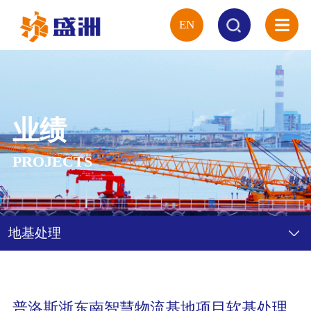
EN
首页
概况
业绩
PROJECTS
服务
业绩
地基处理
技术
设备
普洛斯浙东南智慧物流基地项目软基处理