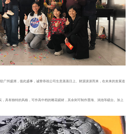
重入驻广州盛洲，值此盛事，诚挚恭祝公司生意蒸蒸日上、财源滚滚而来，在未来的发展道
实，具有独特的风格，可作高中档的雕花砚材，其余则可制作墨海、淌池等砚台。加上