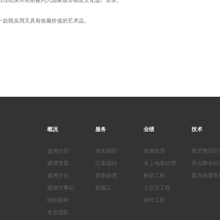
以传统美术类别被列入国家级非物质文化遗产名录。
一款既实用又具有收藏价值的艺术品。
概况
服务
业绩
技术
盛洲介绍
排水固结
地基处理
真空预压衍
盛洲资质
注浆固结
水上地基处理
井点降水衍
盛洲文化
置换处理
桩基工程
复合地基常
盛洲大事纪
桩施工
土石方工程
组织架构
境外工程
专业团队