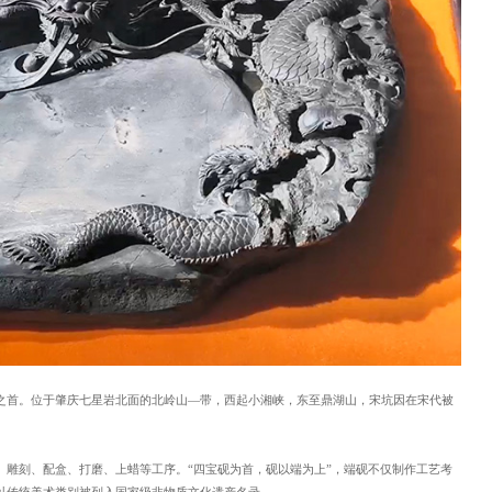
之首。位于肇庆七星岩北面的北岭山—带，西起小湘峡，东至鼎湖山，宋坑因在宋代被
、雕刻、配盒、打磨、上蜡等工序。“四宝砚为首，砚以端为上”，端砚不仅制作工艺考