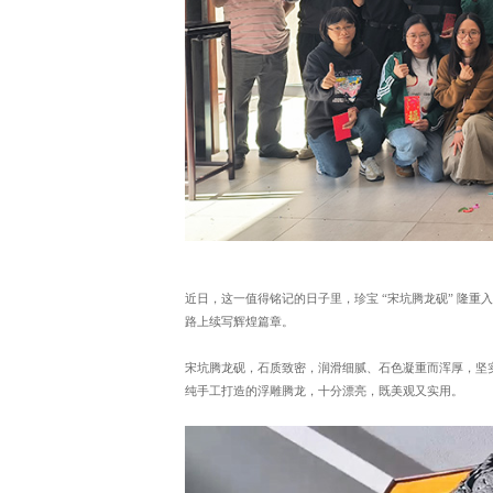
近日，这一值得铭记的日子里，珍宝 “宋坑腾龙砚” 隆
路上续写辉煌篇章。
宋坑腾龙砚，石质致密，润滑细腻、石色凝重而浑厚，坚
纯手工打造的浮雕腾龙，十分漂亮，既美观又实用。