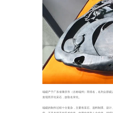
端砚产于广东省肇庆市（古称端州）而得名，名列众群砚
发现而开坑采石，故取名宋坑。
端砚的制作过程十分复杂，主要有采石、选料制璞、设计