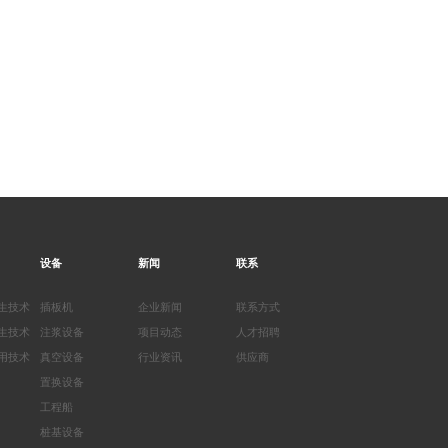
设备
新闻
联系
生技术
插板机
企业新闻
联系方式
生技术
注浆设备
项目动态
人才招聘
用技术
真空设备
行业资讯
供应商
置换设备
工程船
桩基设备